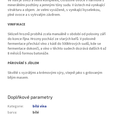
Ve vůni je svěží a velmi komplexní, citrusové ovoce v harmonii s
minerálními podtóny a jemnými tóny sudu. V ústech má vynikající
strukturu a objem. Je velmi vyvážené, s vynikající kyselinkou,
plné ovoce a s vytrvalým závěrem.
VINIFIKACE
Sklizeň hroznů probíhá zcela manuálně v období od poloviny září
do konce října. Hrozny pochází ze starých keřů. V polovině
fermentace přechází víno z kádí do 500litrových sudů, kde se
fermentace dokončí, a víno v těchto sudech dozrává dalších 6 až
8 měsíců formou batonáže.
PÁROVÁNÍ S JÍDLEM
Skvělé s vyzrálými a krémovými sýry, stejně jako s grilovaným
bílým masem.
Doplňkové parametry
Kategorie
:
bílá vína
barva
:
bílé