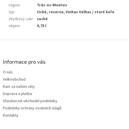
region
:
Trás-os-Montes
typ
:
tiché, reserva, Vinhas Velhas / staré keře
zbytkový cukr
:
suché
objem
:
0,75 l
Z
á
p
a
Informace pro vás
t
O nás
í
Velkoobchod
Kam za našimi víny
Doprava a platba
Všeobecné obchodní podmínky
Podmínky ochrany osobních údajů
Kontakty