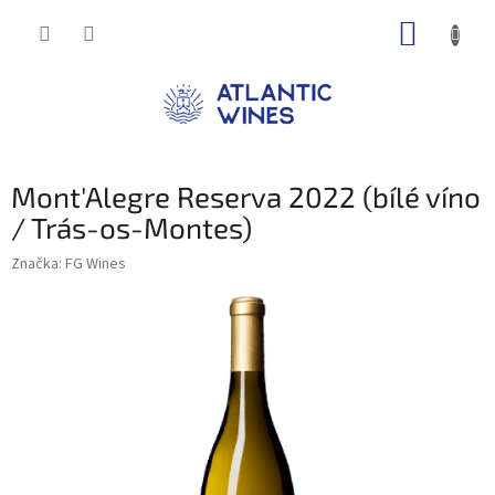
Přejít
NÁKUP
na
obsah
KOŠÍK
Mont'Alegre Reserva 2022 (bílé víno
/ Trás-os-Montes)
Značka:
FG Wines