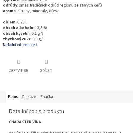
odrůdy
:
směs tradičních odrůd regionu ze starých keřů
aroma
: citrusy, minerály, dřevo
objem
:
0,75 l
obsah alkoholu
:
13,5 %
obsah kyselin
:
6,1 g/l
zbytkový cukr
:
0,8 g/l
Detailní informace
ZEPTAT SE
SDÍLET
Popis
Diskuze
Značka
Detailní popis produktu
CHARAKTER VÍNA