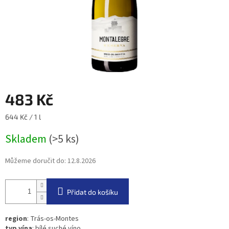
483 Kč
Měrná
644 Kč / 1 l
cena:
Skladem
(>5 ks)
Můžeme doručit do:
12.8.2026
Přidat do košíku
region
: Trás-os-Montes
typ vína
: bílé suché víno