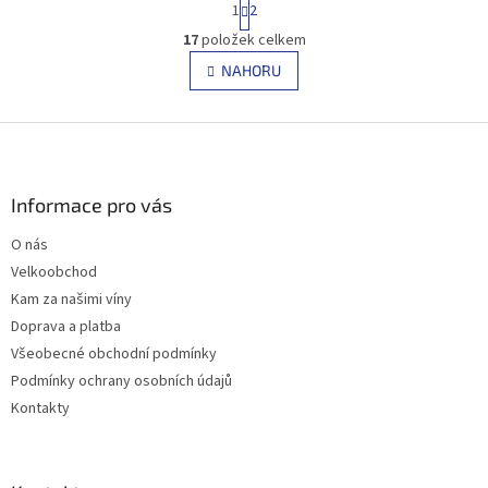
1
2
t
O
r
17
položek celkem
v
á
l
NAHORU
n
á
k
d
o
v
Z
a
á
c
á
n
í
p
í
p
a
Informace pro vás
r
t
v
O nás
í
k
Velkoobchod
y
v
Kam za našimi víny
ý
Doprava a platba
p
Všeobecné obchodní podmínky
i
s
Podmínky ochrany osobních údajů
u
Kontakty