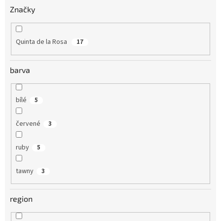
Značky
Quinta de la Rosa
17
barva
bílé
5
červené
3
ruby
5
tawny
3
region