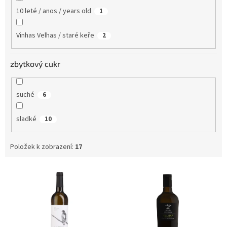
10 leté / anos / years old
1
Vinhas Velhas / staré keře
2
zbytkový cukr
suché
6
sladké
10
Položek k zobrazení:
17
V
ý
p
i
s