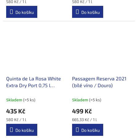
Měrná
Měrná
580 Kč / 1 l
580 Kč / 1 l
cena:
cena:
Do košíku
Do košíku
Quinta de La Rosa White
Passagem Reserva 2021
Extra Dry Port 0,75 l
(bílé víno / Douro)
(portské víno / Douro)
Skladem
(>5 ks)
Skladem
(>5 ks)
435 Kč
499 Kč
Měrná
Měrná
580 Kč / 1 l
665,33 Kč / 1 l
cena:
cena:
Do košíku
Do košíku