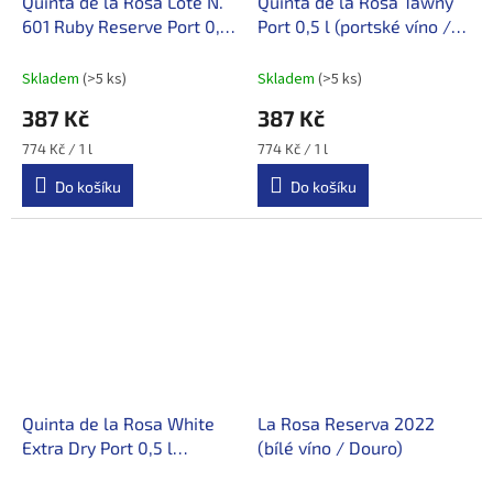
Quinta de la Rosa Lote N.
Quinta de la Rosa Tawny
601 Ruby Reserve Port 0,5
Port 0,5 l (portské víno /
l (portské víno / Douro)
Douro)
Skladem
(>5 ks)
Skladem
(>5 ks)
387 Kč
387 Kč
Měrná
Měrná
774 Kč / 1 l
774 Kč / 1 l
cena:
cena:
Do košíku
Do košíku
Quinta de la Rosa White
La Rosa Reserva 2022
Extra Dry Port 0,5 l
(bílé víno / Douro)
(portské víno / Douro)