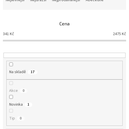
Nejlevnější
Nejdražší
Nejprodávanější
Abecedně
z
e
n
Cena
í
p
341
Kč
2475
Kč
r
o
d
u
k
t
Na skladě
17
ů
Akce
0
Novinka
1
Tip
0