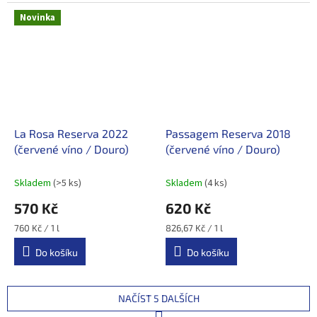
Novinka
La Rosa Reserva 2022
Passagem Reserva 2018
(červené víno / Douro)
(červené víno / Douro)
Skladem
(>5 ks)
Skladem
(4 ks)
570 Kč
620 Kč
Měrná
Měrná
760 Kč / 1 l
826,67 Kč / 1 l
cena:
cena:
Do košíku
Do košíku
NAČÍST 5 DALŠÍCH
S