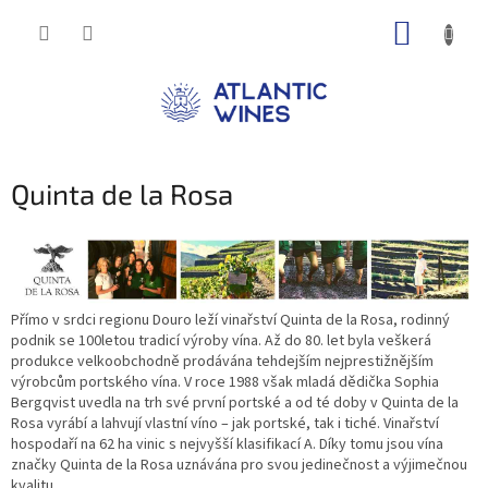
Přejít
NÁKUP
na
obsah
KOŠÍK
Quinta de la Rosa
Přímo v srdci regionu Douro leží vinařství Quinta de la Rosa, rodinný
podnik se 100letou tradicí výroby vína. Až do 80. let byla veškerá
produkce velkoobchodně prodávána tehdejším nejprestižnějším
výrobcům portského vína. V roce 1988 však mladá dědička Sophia
Bergqvist uvedla na trh své první portské a od té doby v Quinta de la
Rosa vyrábí a lahvují vlastní víno – jak portské, tak i tiché. Vinařství
hospodaří na 62 ha vinic s nejvyšší klasifikací A. Díky tomu jsou vína
značky Quinta de la Rosa uznávána pro svou jedinečnost a výjimečnou
kvalitu.