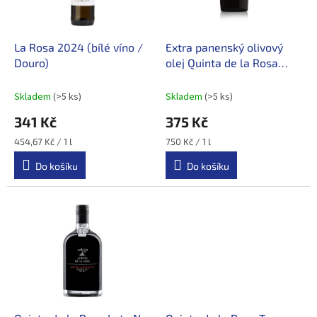
p
r
o
d
La Rosa 2024 (bílé víno /
Extra panenský olivový
u
Douro)
olej Quinta de la Rosa
k
(Douro)
t
Skladem
(>5 ks)
Skladem
(>5 ks)
ů
341 Kč
375 Kč
Měrná
Měrná
454,67 Kč / 1 l
750 Kč / 1 l
cena:
cena:
Do košíku
Do košíku