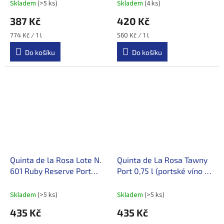
Skladem
(>5 ks)
Skladem
(4 ks)
387 Kč
420 Kč
Měrná
Měrná
774 Kč / 1 l
560 Kč / 1 l
cena:
cena:
Do košíku
Do košíku
Quinta de la Rosa Lote N.
Quinta de La Rosa Tawny
601 Ruby Reserve Port
Port 0,75 l (portské víno /
0,75 l (portské víno /
Douro)
Douro)
Skladem
(>5 ks)
Skladem
(>5 ks)
435 Kč
435 Kč