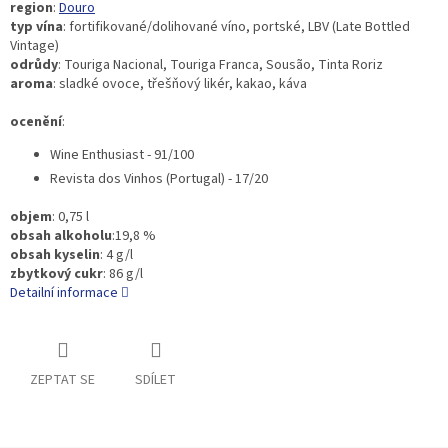
region
:
Douro
typ vína
: fortifikované/dolihované víno,
portské, LBV (Late Bottled
Vintage)
odrůdy
:
Touriga Nacional, Touriga Franca, Sousão, Tinta Roriz
aroma
: sladké ovoce, třešňový likér, kakao, káva
ocenění
:
Wine Enthusiast - 91/100
Revista dos Vinhos (Portugal) - 17/20
objem
: 0,75 l
obsah alkoholu
:19,8 %
obsah kyselin
:
4 g/l
zbytkový cukr
:
86 g/l
Detailní informace
ZEPTAT SE
SDÍLET