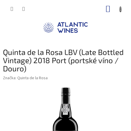
Přejít
NÁKUP
na
obsah
KOŠÍK
Quinta de la Rosa LBV (Late Bottled
Vintage) 2018 Port (portské víno /
Douro)
Značka:
Quinta de la Rosa