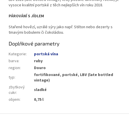
vysoce kvalitní portské z těch nejlepších vín roku 2018.
PÁROVÁNÍ S JÍDLEM
Stařené hovězí, uzrálé sýry jako např. Stilton nebo dezerty s
tmavými bobulemi či čokoládou.
Doplňkové parametry
Kategorie
:
portská vína
barva
:
ruby
region
:
Douro
fortifikované, portské, LBV (late bottled
typ
:
vintage)
zbytkový
sladké
cukr
:
objem
:
0,75 l
Z
á