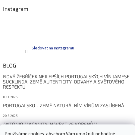
Instagram
Sledovat na Instagramu
BLOG
NOVÝ ŽEBŘÍČEK NEJLEPŠÍCH PORTUGALSKÝCH VÍN JAMESE
SUCKLINGA: ZEMĚ AUTENTICITY, ODVAHY A SVĚTOVÉHO
RESPEKTU
8.11.2025
PORTUGALSKO - ZEMĚ NATURÁLNÍM VÍNŮM ZASLÍBENÁ
20.8.2025
ANTÓNIO MAÇANITA: NÁVRAT KE KOŘENŮM
Používáme cookies, abychom Vám umožnili pohodlné
23.3.2025