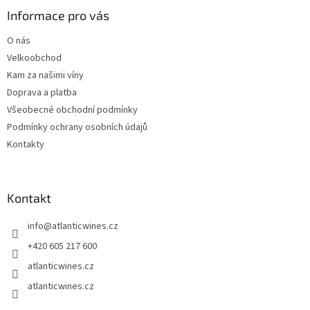
p
a
Informace pro vás
t
O nás
í
Velkoobchod
Kam za našimi víny
Doprava a platba
Všeobecné obchodní podmínky
Podmínky ochrany osobních údajů
Kontakty
Kontakt
info
@
atlanticwines.cz
+420 605 217 600
atlanticwines.cz
atlanticwines.cz