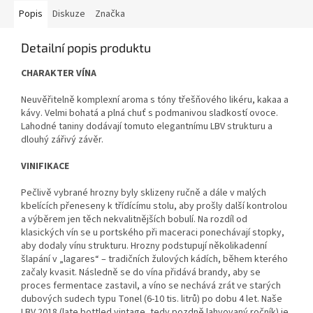
Popis
Diskuze
Značka
Detailní popis produktu
CHARAKTER VÍNA
Neuvěřitelně komplexní aroma s tóny třešňového likéru, kakaa a
kávy. Velmi bohatá a plná chuť s podmanivou sladkostí ovoce.
Lahodné taniny dodávají tomuto elegantnímu LBV strukturu a
dlouhý zářivý závěr.
VINIFIKACE
Pečlivě vybrané hrozny byly sklizeny ručně a dále v malých
kbelících přeneseny k třídícímu stolu, aby prošly další kontrolou
a výběrem jen těch nekvalitnějších bobulí. Na rozdíl od
klasických vín se u portského při maceraci ponechávají stopky,
aby dodaly vínu strukturu. Hrozny podstupují několikadenní
šlapání v „lagares“ – tradičních žulových kádích, během kterého
začaly kvasit. Následně se do vína přidává brandy, aby se
proces fermentace zastavil, a víno se nechává zrát ve starých
dubových sudech typu Tonel (6-10 tis. litrů) po dobu 4 let. Naše
LBV 2018 (late bottled vintage, tedy pozdně lahvovaný ročník) je