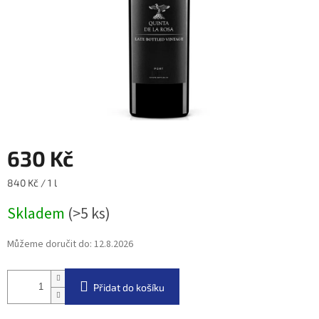
630 Kč
Měrná
840 Kč / 1 l
cena:
Skladem
(>5 ks)
Můžeme doručit do:
12.8.2026
Přidat do košíku