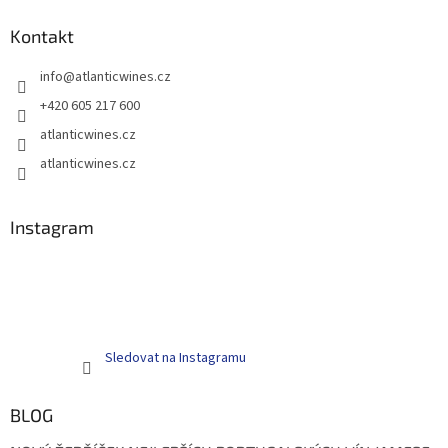
u
Kontakt
info
@
atlanticwines.cz
+420 605 217 600
atlanticwines.cz
atlanticwines.cz
Instagram
Sledovat na Instagramu
BLOG