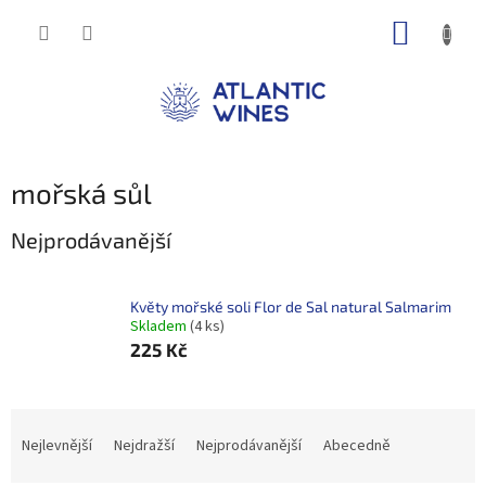
Přejít
NÁKUP
na
obsah
KOŠÍK
mořská sůl
Nejprodávanější
Květy mořské soli Flor de Sal natural Salmarim
Skladem
(4 ks)
225 Kč
Ř
a
Nejlevnější
Nejdražší
Nejprodávanější
Abecedně
z