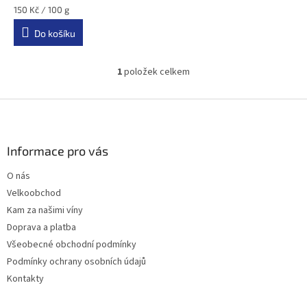
Měrná
150 Kč / 100 g
cena:
Do košíku
1
položek celkem
O
v
l
Z
á
á
d
p
a
a
Informace pro vás
c
t
í
O nás
í
p
Velkoobchod
r
v
Kam za našimi víny
k
Doprava a platba
y
Všeobecné obchodní podmínky
v
ý
Podmínky ochrany osobních údajů
p
Kontakty
i
s