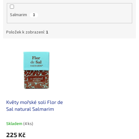
Salmarim
1
Položek k zobrazení:
1
V
ý
p
i
s
p
r
o
d
Květy mořské soli Flor de
u
Sal natural Salmarim
k
t
Skladem
(4 ks)
ů
225 Kč