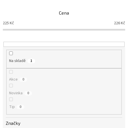
e
n
Cena
í
p
225
Kč
226
Kč
r
o
d
u
k
t
Na skladě
1
ů
Akce
0
Novinka
0
Tip
0
Značky