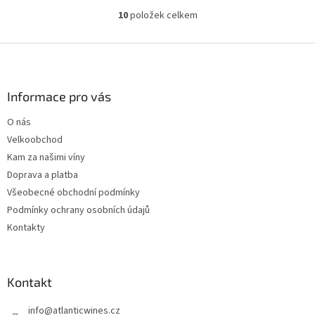
10
položek celkem
O
v
l
Z
á
á
d
p
a
a
Informace pro vás
c
t
í
O nás
í
p
Velkoobchod
r
v
Kam za našimi víny
k
Doprava a platba
y
Všeobecné obchodní podmínky
v
ý
Podmínky ochrany osobních údajů
p
Kontakty
i
s
u
Kontakt
info
@
atlanticwines.cz