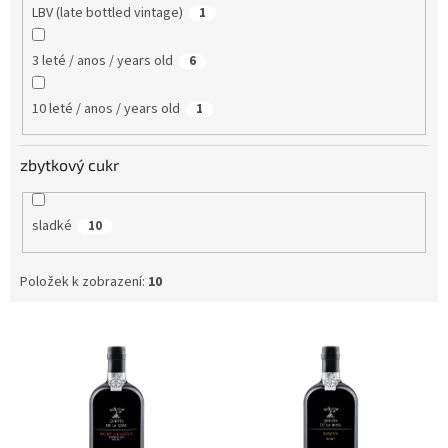
LBV (late bottled vintage)
1
3 leté / anos / years old
6
10 leté / anos / years old
1
zbytkový cukr
sladké
10
Položek k zobrazení:
10
V
ý
p
i
s
p