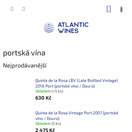
Přejít
NÁKUP
na
obsah
KOŠÍK
portská vína
Nejprodávanější
Quinta de la Rosa LBV (Late Bottled Vintage)
2018 Port (portské víno / Douro)
Skladem
(>5 ks)
630 Kč
Quinta de la Rosa Vintage Port 2007 (portské
víno / Douro)
Skladem
(5 ks)
2 475 Kč