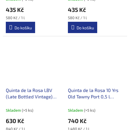
435 Kč
435 Kč
Měrná
Měrná
580 Kč / 1 l
580 Kč / 1 l
cena:
cena:
Do košíku
Do košíku
Quinta de la Rosa LBV
Quinta de la Rosa 10 Yrs
(Late Bottled Vintage)
Old Tawny Port 0,5 l
2018 Port (portské víno /
(portské víno / Douro)
Douro)
Skladem
(>5 ks)
Skladem
(>5 ks)
630 Kč
740 Kč
Měrná
Měrná
840 Kč / 1 l
1 480 Kč / 1 l