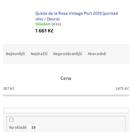
Quinta de la Rosa Vintage Port 2019 (portské
víno / Douro)
Skladem
(4 ks)
1 661 Kč
Ř
a
Nejlevnější
Nejdražší
Nejprodávanější
Abecedně
z
e
n
Cena
í
p
387
Kč
2475
Kč
r
o
d
u
k
t
Na skladě
10
ů