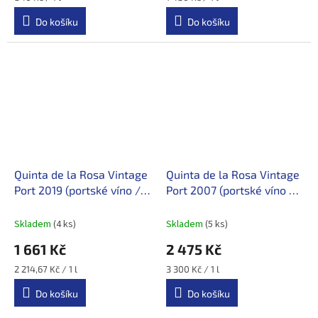
cena:
cena:
Do košíku
Do košíku
Quinta de la Rosa Vintage
Quinta de la Rosa Vintage
Port 2019 (portské víno /
Port 2007 (portské víno /
Douro)
Douro)
Skladem
(4 ks)
Skladem
(5 ks)
1 661 Kč
2 475 Kč
Měrná
Měrná
2 214,67 Kč / 1 l
3 300 Kč / 1 l
cena:
cena:
Do košíku
Do košíku