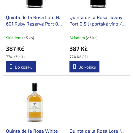
r
o
d
Quinta de la Rosa Lote N.
Quinta de la Rosa Tawny
u
601 Ruby Reserve Port 0,5
Port 0,5 l (portské víno /
k
l (portské víno / Douro)
Douro)
t
Skladem
(>5 ks)
Skladem
(>5 ks)
ů
387 Kč
387 Kč
Měrná
Měrná
774 Kč / 1 l
774 Kč / 1 l
cena:
cena:
Do košíku
Do košíku
Quinta de la Rosa White
Quinta de la Rosa Lote N.