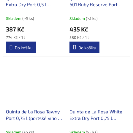
Extra Dry Port 0,5 l
601 Ruby Reserve Port
(portské víno / Douro)
0,75 l (portské víno /
Douro)
Skladem
(>5 ks)
Skladem
(>5 ks)
387 Kč
435 Kč
Měrná
Měrná
774 Kč / 1 l
580 Kč / 1 l
cena:
cena:
Do košíku
Do košíku
Quinta de La Rosa Tawny
Quinta de La Rosa White
Port 0,75 l (portské víno /
Extra Dry Port 0,75 l
Douro)
(portské víno / Douro)
Skladem
(>5 ks)
Skladem
(>5 ks)