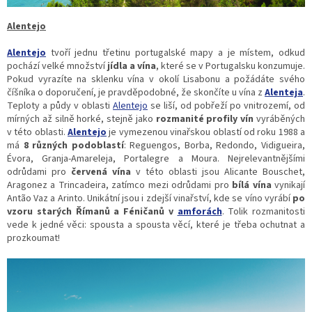
Alentejo
Alentejo
tvoří jednu třetinu portugalské mapy a je místem, odkud
pochází velké množství
jídla a vína
, které se v Portugalsku konzumuje.
Pokud vyrazíte na sklenku vína v okolí Lisabonu a požádáte svého
číšníka o doporučení, je pravděpodobné, že skončíte u vína z
Alenteja
.
Teploty a půdy v oblasti
Alentejo
se liší, od pobřeží po vnitrozemí, od
mírných až silně horké, stejně jako
rozmanité profily vín
vyráběných
v této oblasti.
Alentejo
je vymezenou vinařskou oblastí od roku 1988 a
má
8 různých podoblastí
: Reguengos, Borba, Redondo, Vidigueira,
Évora, Granja-Amareleja, Portalegre a Moura. Nejrelevantnějšími
odrůdami pro
červená vína
v této oblasti jsou Alicante Bouschet,
Aragonez a Trincadeira, zatímco mezi odrůdami pro
bílá vína
vynikají
Antão Vaz a Arinto. Unikátní jsou i zdejší vinařství, kde se víno vyrábí
po
vzoru starých Římanů a Féničanů v
amforách
. Tolik rozmanitosti
vede k jedné věci: spousta a spousta věcí, které je třeba ochutnat a
prozkoumat!