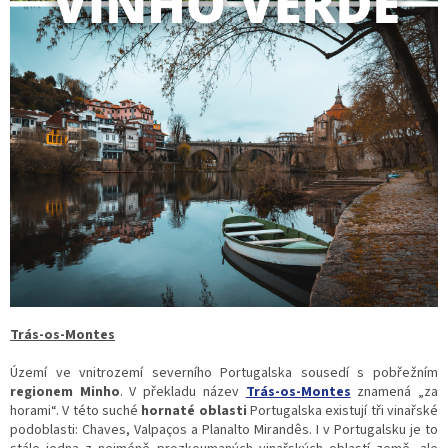
Trás-os-Montes
Území ve vnitrozemí severního Portugalska sousedí s pobřežním
regionem Minho
. V překladu název
Trás-os-Montes
znamená „za
horami“. V této suché
hornaté oblasti
Portugalska existují tři vinařské
podoblasti: Chaves, Valpaços a Planalto Mirandês. I v Portugalsku je to