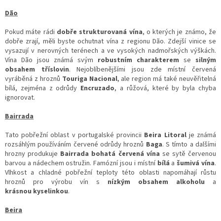
Dão
Pokud máte rádi
dobře strukturovaná vína
, o kterých je známo, že
dobře zrají, měli byste ochutnat vína z regionu Dão. Zdejší vinice se
vysazují v nerovných terénech a ve vysokých nadmořských výškách.
Vína Dão jsou známá svým
robustním charakterem
se
silným
obsahem tříslovin
. Nejoblíbenějšími jsou zde místní červená
vyráběná z hroznů
Touriga Nacional
, ale region má také neuvěřitelná
bílá, zejména z odrůdy
Encruzado
, a růžová, které by byla chyba
ignorovat.
Bairrada
Tato pobřežní oblast v portugalské provincii
Beira Litoral
je známá
rozsáhlým používáním červené odrůdy hroznů
Baga
. S tímto a dalšími
hrozny produkuje
Bairrada
bohatá červená vína
se sytě červenou
barvou a nádechem ostružin. Famózní jsou i místní
bílá
a
šumivá vína
.
Vlhkost a chladné pobřežní teploty této oblasti napomáhají růstu
hroznů pro výrobu vín s
nízkým obsahem alkoholu
a
krásnou kyselinkou
.
Beira