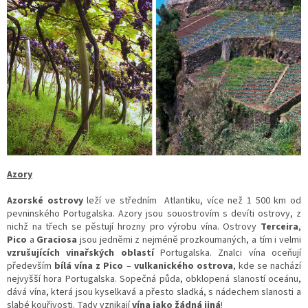
Azory
Azorské ostrovy
leží ve středním Atlantiku, více než 1 500 km od
pevninského Portugalska. Azory jsou souostrovím s devíti ostrovy, z
nichž na třech se pěstují hrozny pro výrobu vína. Ostrovy
Terceira
,
Pico
a
Graciosa
jsou jedněmi z nejméně prozkoumaných, a tím i velmi
vzrušujících vinařských oblastí
Portugalska. Znalci vína oceňují
především
bílá vína z Pico
–
vulkanického ostrova
, kde se nachází
nejvyšší hora Portugalska. Sopečná půda, obklopená slaností oceánu,
dává vína, která jsou kyselkavá a přesto sladká, s nádechem slanosti a
slabé kouřivosti. Tady vznikají
vína jako žádná jiná
!