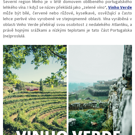
Severní region Minho je v létě domovem oblíbeného portugalského
lehkého vína. I když se název překládá jako „zelené víno“,
Vinho Verde
může být bílé, červené nebo růžové, kyselkavé, osvěžující a často
lehce perlivé víno vyrobené ve stejnojmenné oblasti. Vína vyráběná v
oblasti Vinho Verde přebírají svou osobitost z nedalekého Atlantiku, a
právě hojnými srážkami a nízkými teplotami je tato část Portugalska
(ne)proslulá.