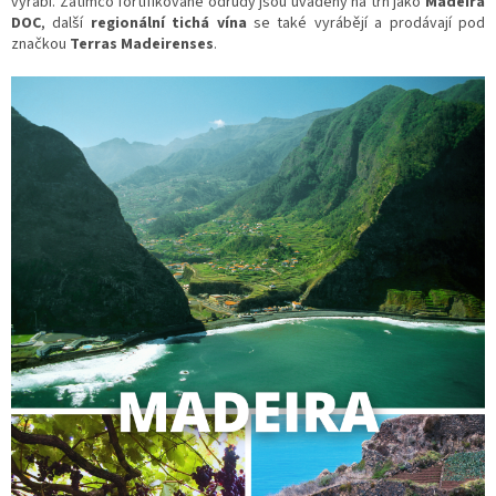
vyrábí. Zatímco fortifikované odrůdy jsou uváděny na trh jako
Madeira
DOC
, další
regionální tichá vína
se také vyrábějí a prodávají pod
značkou
Terras Madeirenses
.