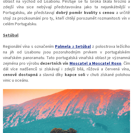
oblast na východ od Lisabonu. Pěstuje se tu široká škála hroznů a
zdejší vína sice nebývají představována jako ta nejunikátnější v
Portugalsku, ale představují
dobrý poměr kvality s cenou
a určitě
stojí za prozkoumání pro ty, kteří chtějí porozumět rozmanitosti vín v
celém Portugalsku.
Setúbal
Regionální vína s označením
Palmela
a
Setúbal
z polostrova ležícího
na jih od Lisabonu jsou pozoruhodným prvkem v portugalském
vinařském panoramatu. Tato portugalská vinařská oblast je významná
zejména pro výrobu
dezertních vín
Moscatel a Moscatel Roxo
. Čím
dál více nadšenců si získávají i zdejší bílá, růžová a červená vína,
cenově dostupná
a slavná díky
kapce soli
v chuti získané polohou
vinic u oceánu.