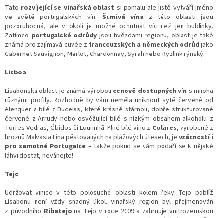
Tato
rozvíjející se vinařská oblast
si pomalu ale jistě vytváří jméno
ve světě portugalských vín.
Šumivá vína
z této oblasti jsou
pozoruhodná, ale v okolí je možné ochutnat víc než jen bublinky.
Zatímco
portugalské odrůdy
jsou hvězdami regionu, oblast je také
známá pro zajímavá cuvée z
francouzských a německých odrůd
jako
Cabernet Sauvignon, Merlot, Chardonnay, Syrah nebo Ryzlink rýnský.
Lisboa
Lisabonská oblast je známá výrobou
cenově dostupných vín
s mnoha
různými profily. Rozhodně by vám neměla uniknout sytě červené od
Alenquer a bílé z Bucelas, které krásně stárnou, dobře strukturované
červené z Arrudy nebo osvěžující bílé s nízkým obsahem alkoholu z
Torres Vedras, Óbidos či Lourinhã. Plné bílé víno z
Colares
, vyrobené z
hroznů Malvasia Fina pěstovaných na plážových útesech, je
vzácností i
pro samotné Portugalce
– takže pokud se vám podaří se k nějaké
láhvi dostat, neváhejte!
Tejo
Udržovat vinice v této polosuché oblasti kolem řeky Tejo poblíž
Lisabonu není vždy snadný úkol. Vinařský region byl přejmenován
z původního
Ribatejo
na Tejo v roce 2009 a zahrnuje vnitrozemskou