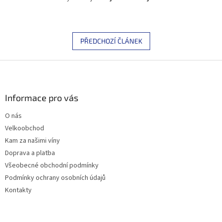
PŘEDCHOZÍ ČLÁNEK
Z
á
p
a
Informace pro vás
t
O nás
í
Velkoobchod
Kam za našimi víny
Doprava a platba
Všeobecné obchodní podmínky
Podmínky ochrany osobních údajů
Kontakty