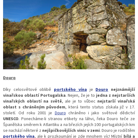
Douro
Díky celosvětové oblibě
portského vína
je
Douro
nejznámější
vinařskou oblastí Portugalska
. Nejen, že je to
jedna z nejstarších
vinařských oblastí na světě
, ale je to vůbec
nejstarší vinařská
oblast s chráněným původem
, která tento status získala již v 17.
století. Od roku 2001 je
Douro
chráněno i jako světové dědictví
UNESCO
. Ponecháme-li stranou etikety na láhvi, řeka Douro teče ze
Španělska směrem k Atlantiku a na březích jejích 100 portugalských km
se nachází některé z
nejšpičkovějších vinic v zemi
. Douro je rodištěm
portského vína
, ale k prozkoumání je zde mnohem víc! Místní
bílá a