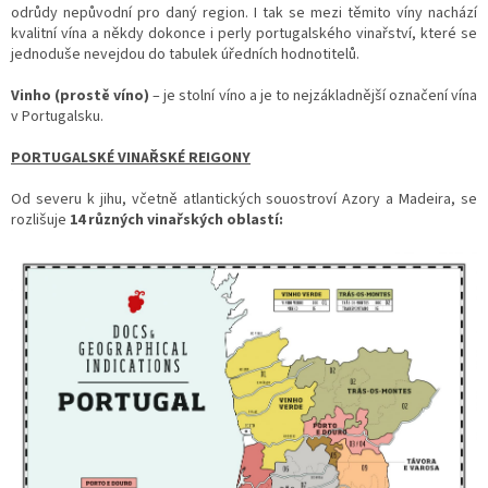
odrůdy nepůvodní pro daný region. I tak se mezi těmito víny nachází
kvalitní vína a někdy dokonce i perly portugalského vinařství, které se
jednoduše nevejdou do tabulek úředních hodnotitelů.
Vinho (prostě víno)
– je stolní víno a je to nejzákladnější označení vína
v Portugalsku.
PORTUGALSKÉ VINAŘSKÉ REIGONY
Od severu k jihu, včetně atlantických souostroví Azory a Madeira, se
rozlišuje
14 různých vinařských oblastí: