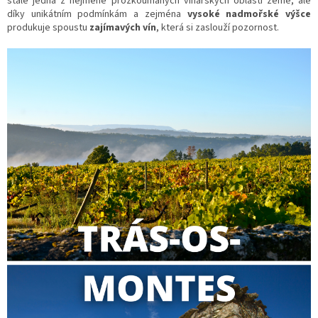
stále jedna z nejméně prozkoumaných vinařských oblastí země, ale
díky unikátním podmínkám a zejména
vysoké nadmořské výšce
produkuje spoustu
zajímavých vín
, která si zaslouží pozornost.