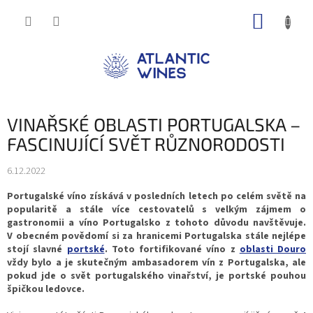
Přejít
NÁKUP
na
obsah
KOŠÍK
VINAŘSKÉ OBLASTI PORTUGALSKA –
FASCINUJÍCÍ SVĚT RŮZNORODOSTI
6.12.2022
Portugalské víno získává v posledních letech po celém světě na
popularitě a stále více cestovatelů s velkým zájmem o
gastronomii a víno Portugalsko z tohoto důvodu navštěvuje.
V obecném povědomí si za hranicemi Portugalska stále nejlépe
stojí slavné
portské
. Toto fortifikované víno z
oblasti Douro
vždy bylo a je skutečným ambasadorem vín z Portugalska, ale
pokud jde o svět portugalského vinařství, je portské pouhou
špičkou ledovce.