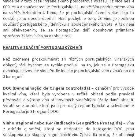
Vinice se v této části Pyrenejského poloostrova vysazují již více než 4
000 let a v současnosti je Portugalsko 11. největším producentem vína
na světě. Vzhledem k tomu, že je portugalské území velké jako to
české, je to docela úspěch. Není pochyb o tom, že víno je nedílnou
součástí portugalského jídelníčku a společenského života. A tak není
ani překvapením, že se Portugalcům daří dosahovat průměrné
spotřeby 72 lahví vína na osobu a rok!
KVALITA A ZNAČENÍ PORTUGALSKÝCH VÍN
Než začneme prozkoumávat 14 různých portugalských vinařských
oblastí, rádi bychom se rychle podívali na to, jak se v Portugalsku
označuje lahvované víno. Podle kvality je portugalské víno označeno do
3 kategorií:
DOC (Denominação de Origem Controlada)
– označení pro vysoce
kvalitní vína, která byla vyrobena v určité oblasti podle pravidel
pěstování a výroby vína stanovených vinařskými úřady dané oblasti.
Vyrábí se z odrůd, které jsou pro daný region typické a schválené. V
Portugalsku je 31 regionů DOC.
Vinho Regional nebo IGP (Indicação Geográfica Protegida)
– vína
z odrůdy a směsí, která se nedostala do kategorie DOC, jsou
seskupena do skupiny regionálních vín. Zpravidla proto, že obsahují