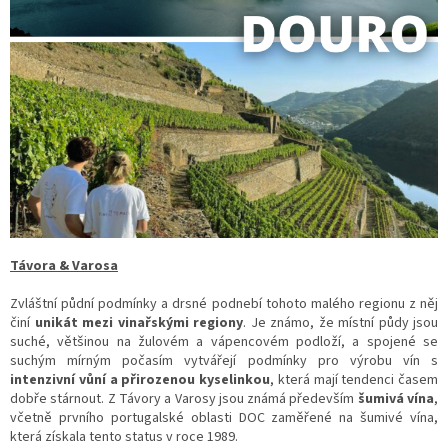
Távora & Varosa
Zvláštní půdní podmínky a drsné podnebí tohoto malého regionu z něj
činí
unikát mezi vinařskými regiony
. Je známo, že místní půdy jsou
suché, většinou na žulovém a vápencovém podloží, a spojené se
suchým mírným počasím vytvářejí podmínky pro výrobu vín s
intenzivní vůní a přirozenou kyselinkou
, která mají tendenci časem
dobře stárnout. Z Távory a Varosy jsou známá především
šumivá vína
,
včetně prvního portugalské oblasti DOC zaměřené na šumivé vína,
která získala tento status v roce 1989.