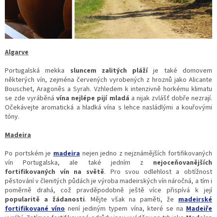
Algarve
Portugalská mekka
sluncem zalitých pláží
je také domovem
některých vín, zejména červených vyrobených z hroznů jako Alicante
Bouschet, Aragonês a Syrah. Vzhledem k intenzivně horkému klimatu
se zde vyráběná
vína nejlépe pijí mladá
a nijak zvlášť dobře nezrají.
Očekávejte aromatická a hladká vína s lehce nasládlými a kouřovými
tóny.
Madeira
Po portském je
madeira
nejen jedno z nejznámějších fortifikovaných
vín Portugalska, ale také jedním z
nejoceňovanějších
fortifikovaných vín na světě
. Pro svou odlehlost a obtížnost
pěstování v členitých půdách je výroba madeirských vín náročná, a tím i
poměrně drahá, což pravděpodobně ještě více přispívá k její
popularitě a žádanosti
. Mějte však na paměti, že
madeirské
fortifikované víno
není jediným typem vína, které se na
Madeiře