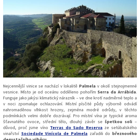
Nejcennější vinice se nachází v lokalitě
Palmela
v okolí stejnojmenné
vesnice. Místo je od oceánu odděleno pohořím
Serra da Arrábida
.
Funguje jako jakýsi klimatický nárazník – ve dne krotí nadměrné teplo a
v noci zpomaluje ochlazování. Místní písčité půdy výborně odvádí
nahromaděnou vlhkost hrozny, zejména modré odrůdy, v těchto
podmínkách velmi dobře dozrávají. Pro místní vína je typické aroma
šťavnatého ovoce, střední tělo, dlouhý závěr se
špetkou soli
–
důvod, proč jsme víno
Terras do Sado Reserva
ze setúbalského
vinařství
Sociedade Vinícola de Palmela
zařadili do
březnového
degustačního výběru
.