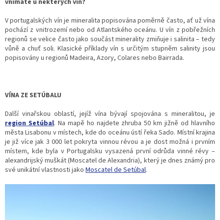
vnímáte u některých vín?
V portugalských vín je mineralita popisována poměrně často, ať už vína
pochází z vnitrozemí nebo od Atlantského oceánu. U vín z pobřežních
regionů se velice často jako součást minerality zmiňuje i salinita – tedy
vůně a chuť soli. Klasické příklady vín s určitým stupněm salinity jsou
popisovány u regionů Madeira, Azory, Colares nebo Bairrada.
VÍNA ZE SETÚBALU
Další vinařskou oblastí, jejíž vína bývají spojována s mineralitou, je
region Setúbal
. Na mapě ho najdete zhruba 50 km jižně od hlavního
města Lisabonu v místech, kde do oceánu ústí řeka Sado. Místní krajina
je již více jak 3 000 let pokryta vinnou révou a je dost možná i prvním
místem, kde byla v Portugalsku vysazená první odrůda vinné révy –
alexandrijský muškát (Moscatel de Alexandria), který je dnes známý pro
své unikátní vlastnosti jako
Moscatel de Setúbal
.