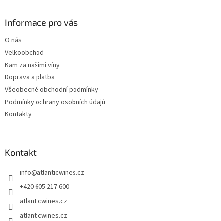
á
p
a
Informace pro vás
t
O nás
í
Velkoobchod
Kam za našimi víny
Doprava a platba
Všeobecné obchodní podmínky
Podmínky ochrany osobních údajů
Kontakty
Kontakt
info
@
atlanticwines.cz
+420 605 217 600
atlanticwines.cz
atlanticwines.cz