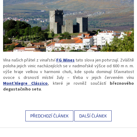
Vína našich přátel z vinařství
FG Wines
tato slova jen potvrzují. Zvláště
poloha jejich vinic nacházejících se v nadmořské výšce od 600 m n. m.
výše hraje velkou v harmonii chuti, kde spolu dominují šťavnatost
ovoce s drsností místní žuly – třeba v jejich červeném vínu
Mont’Alegre Clássico
, které je rovněž součástí
březnového
degustačního setu
.
PŘEDCHOZÍ ČLÁNEK
DALŠÍ ČLÁNEK
Z