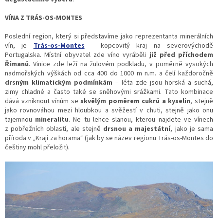
VÍNA Z TRÁS-OS-MONTES
Poslední region, který si představíme jako reprezentanta minerálních
vín, je
Trás-os-Montes
– kopcovitý kraj na severovýchodě
Portugalska. Místní obyvatel zde víno vyráběli
již před příchodem
Římanů
. Vinice zde leží na žulovém podkladu, v poměrně vysokých
nadmořských výškách od cca 400 do 1000 m n.m. a čelí každoročně
drsným klimatickým podmínkám
– léta zde jsou horská a suchá,
zimy chladné a často také se sněhovými srážkami. Tato kombinace
dává vzniknout vínům se
skvělým poměrem cukrů a kyselin
, stejně
jako rovnováhou mezi hloubkou a svěžestí v chuti, stejně jako onu
tajemnou
mineralitu
. Ne tu lehce slanou, kterou najdete ve vínech
z pobřežních oblastí, ale stejně
drsnou a majestátní
, jako je sama
příroda v „Kraji za horama“ (jak by se název regionu Trás-os-Montes do
češtiny mohl přeložit).