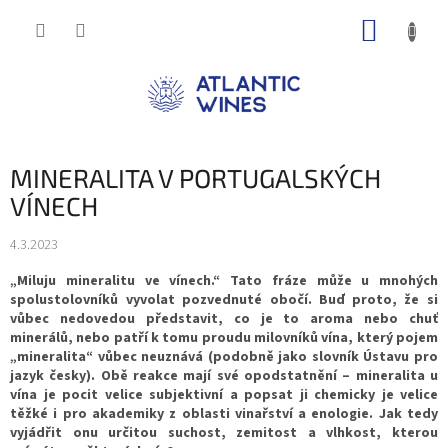
Přejít
NÁKUP
na
obsah
KOŠÍK
MINERALITA V PORTUGALSKÝCH
VÍNECH
4.3.2023
„Miluju mineralitu ve vínech.“ Tato fráze může u mnohých
spolustolovníků vyvolat pozvednuté obočí. Buď proto, že si
vůbec nedovedou představit, co je to aroma nebo chuť
minerálů, nebo patří k tomu proudu milovníků vína, který pojem
„mineralita“ vůbec neuznává (podobně jako slovník Ústavu pro
jazyk česky). Obě reakce mají své opodstatnění – mineralita u
vína je pocit velice subjektivní a popsat ji chemicky je velice
těžké i pro akademiky z oblasti vinařství a enologie. Jak tedy
vyjádřit onu určitou suchost, zemitost a vlhkost, kterou